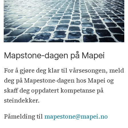
industriforeningen
7sterke
, som vi
var initiativtaker til å etablere.
Mapstone-dagen på Mapei
For å gjøre deg klar til vårsesongen, meld
deg på Mapestone-dagen hos Mapei og
skaff deg oppdatert kompetanse på
steindekker.
Påmelding til
mapestone@mapei.no