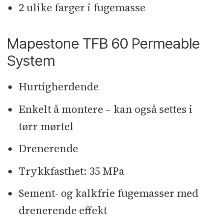
2 ulike farger i fugemasse
produsenter i vår bransje. Til
sammen er nær 12 000 medarbeidere
Mapestone TFB 60 Permeable
ansatt i MAPEI i til sammen 102
System
datterselskap i 57 land.
* Mapei har fokus på å utvikle
Hurtigherdende
systemløsninger innenfor alle våre
Enkelt å montere – kan også settes i
produktlinjer. Vi jobber med de
tørr mørtel
utfordringer som våre kunder har,
Drenerende
for så å kunne levere en ferdig
løsning.
Trykkfasthet: 35 MPa
* Konsernets policy for
Sement- og kalkfrie fugemasser med
samfunnsansvar er å knytte sosiale,
drenerende effekt