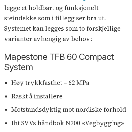
bidrar til en omsetning på 1,4 MRD
legge et holdbart og funksjonelt
NOK (2022 tall).
steindekke som i tillegg ser bra ut.
Systemet kan legges som to forskjellige
* MAPEI i Norge er en del av det
varianter avhengig av behov:
internasjonale MAPEI-konsernet,
som ble grunnlagt i Italia i 1937.
Mapestone TFB 60 Compact
Hvert år investerer MAPEI store deler
System
av sin årlige omsetning i forskning-
og utvikling (FoU). Omsetningen i
Høy trykkfasthet – 62 MPa
2022 var 4,0 MRD Euro. Mer enn 12
Raskt å installere
prosent av Mapeis medarbeidere er
aktive innen forskning, utvikling og
Motstandsdyktig mot nordiske forhold
forbedring. Dette har bidratt til at
Iht SVVs håndbok N200 «Vegbygging»
MAPEI er en av verdens største