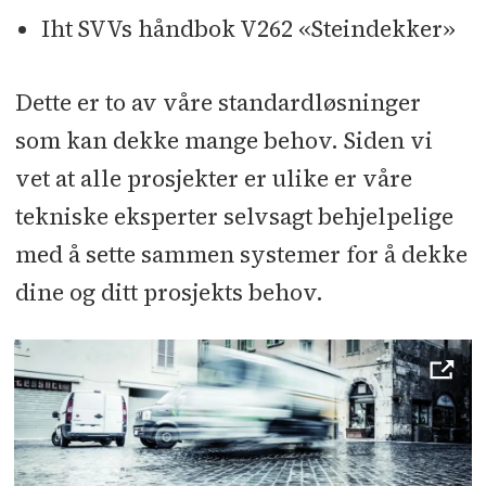
miljømessige og økonomiske verdier
Iht SVVs håndbok V262 «Steindekker»
i et bærekraftig samspill. Økonomisk
vekst avhenger av å finne de gode
Dette er to av våre standardløsninger
løsningene til beste for samfunnet.
som kan dekke mange behov. Siden vi
Derfor har vi forpliktet oss til å ta
vet at alle prosjekter er ulike er våre
vare på naturressursene for
tekniske eksperter selvsagt behjelpelige
fremtiden til kommende
med å sette sammen systemer for å dekke
generasjoner
dine og ditt prosjekts behov.
* MAPEI er en stor bedrift, og derfor
tar vi ansvar for å bidra til å utvikle
industrien. Vi engasjerer oss
gjennom NHO, Byggevareindustriens
Forening og den regionale