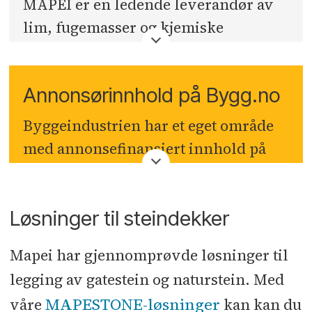
MAPEI er en ledende leverandør av
lim, fugemasser og kjemiske
produkter til byggebransjen. MAPEI i
Norge holder til på Sagstua i Nord-
Annonsørinnhold på Bygg.no
Odal kommune, og anlegget her er
også hjørnesteinen i det nordiske
Byggeindustrien har et eget område
markedet. Våre produkter er laget for
med annonsefinansiert innhold på
å tåle utfordringene i vårt nordiske
bygg.no
. Denne seksjonen er ikke
klima. MAPEI sitt norske forsknings-
knyttet opp mot Byggeindustriens
og utviklingssenter er en viktig
Løsninger til steindekker
journalister eller redaksjon, men er
ressurs i utviklingen av unike
en distribusjonskanal for betalt
Mapei har gjennomprøvde løsninger til
produkter og systemløsninger til det
innholdsmateriell.
legging av gatestein og naturstein. Med
nordiske markedet. I Norge er
det ansatt ca. 200 personer og disse
MAPESTONE-løsninger
våre
kan kan du