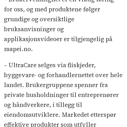
for oss, og med produktene følger
Kundene lurer på hvordan de kan
grundige og oversiktlige
støpe i kulda
bruksanvisninger og
applikasjonsvideoer er tilgjengelig på
mapei.no.
– UltraCare selges via fliskjeder,
byggevare- og forhandlernettet over hele
landet. Brukergruppene spenner fra
private husholdninger til entreprenører
og håndverkere, i tillegg til
eiendomsutviklere. Markedet etterspør
effektive produkter som utfyller