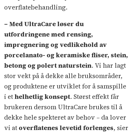
* MAPEI i Norge er en del av det
overflatebehandling.
Varig vanntetting av
internasjonale MAPEI-konsernet,
betongkonstruksjoner
som ble grunnlagt i Italia i 1937.
– Med UltraCare løser du
Mapei skal på Bygg Reis Deg – vi
Hvert år investerer MAPEI mer enn
utfordringene med rensing,
ses vel?
fem prosent av sin årlige
impregnering og vedlikehold av
omsetning i forskning- og utvikling
Mapei lanserer 3 innovative
porcelanato- og keramiske fliser, stein,
(FoU). Omsetningen i 2020 var
2,8
sementbaserte gulvsystemer
betong og polert naturstein
. Vi har lagt
MRD Euro
. Mer enn 12 prosent av
stor vekt på å dekke alle bruksområder,
Bedre effektivitet og langvarig
Mapeis medarbeidere er aktive innen
og produktene er utviklet for å samspille
beskyttelse av tanker i renseanlegg
forskning, utvikling og forbedring.
i et
helhetlig konsept
. Størst effekt får
Skap følelser, begeistring og
Dette har bidratt til at MAPEI er en av
brukeren dersom UltraCare brukes til å
endring av bymiljøet
verdens største produsenter i vår
dekke hele spekteret av behov – da lover
bransje. Til sammen er 11 000
Spar tid i ditt neste
vi at
overflatenes levetid forlenges
, sier
medarbeidere ansatt i MAPEI i til
våtromsprosjekt!