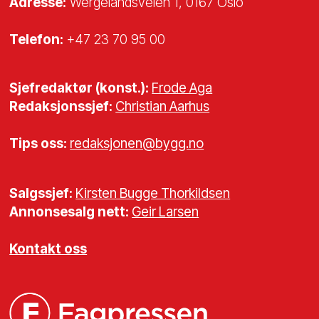
Adresse:
Wergelandsveien 1, 0167 Oslo
Telefon:
+47 23 70 95 00
Sjefredaktør (konst.):
Frode Aga
Redaksjonssjef:
Christian Aarhus
Tips oss:
redaksjonen@bygg.no
Salgssjef:
Kirsten Bugge Thorkildsen
Annonsesalg nett:
Geir Larsen
Kontakt oss