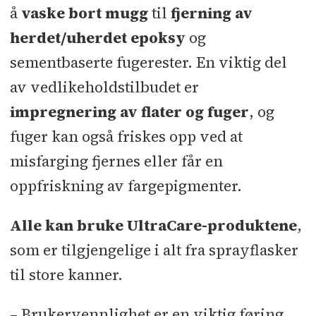
å
vaske bort mugg
til
fjerning av
Mapei-løsninger gir
herdet/uherdet epoksy
og
betongkonstruksjoner lengre
sementbaserte fugerester. En viktig del
levetid
av vedlikeholdstilbudet er
Mapei har løsningene når du
impregnering av flater og fuger
, og
rehabiliterer gamle
fuger kan også friskes opp ved at
svømmebassenger
misfarging fjernes eller får en
Større fordeler ved flislagte
oppfriskning av fargepigmenter.
basseng i betong
Alle kan bruke UltraCare-produktene
,
Det lønner seg å tenke bærekraft
som er tilgjengelige i alt fra sprayflasker
Lavkarbonbetong tilgjengelig til
til store kanner.
ditt neste prosjekt
Vi ønsker å være en viktig partner
– Brukervennlighet er en viktig føring