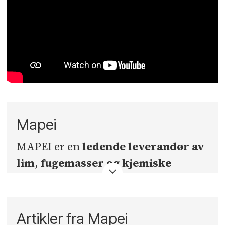
Mapei
MAPEI er en
ledende leverandør av
lim
,
fugemasser
og kjemiske
produkter
til byggebransjen. MAPEI
i Norge holder til på
Sagstua i Nord-
Odal kommune
, og anlegget her er
Artikler fra Mapei