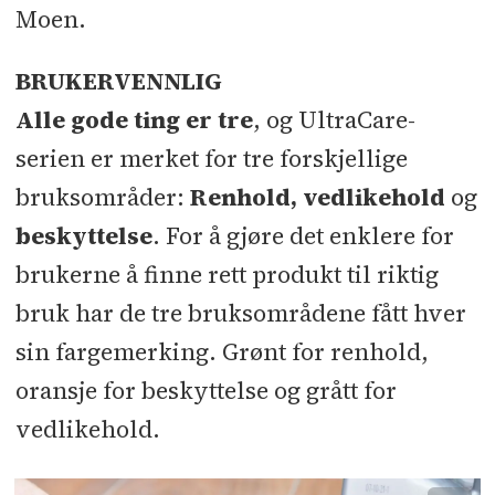
Moen.
sammen
84 fabrikker i 35 land
.
Mapei setter farge på verdens mest
miljøvennlige møbelfabrikk
BRUKERVENNLIG
* Mapei har fokus på å
utvikle
Alle gode ting er tre
, og UltraCare-
systemløsninger
innenfor alle våre
Mapei - Slik skal utslippene fra
produktlinjer. Vi jobber med de
serien er merket for tre forskjellige
betongindustrien reduseres
utfordringer som våre kunder har,
bruksområder:
Renhold, vedlikehold
og
Mapei rigger for store prosjekter
for så å kunne levere en ferdig
beskyttelse
. For å gjøre det enklere for
med Infratek
løsning.
brukerne å finne rett produkt til riktig
Mapei-løsning for betonggulvet i
bruk har de tre bruksområdene fått hver
* Konsernets policy for
fabrikken gir mindre vedlikehold
sin fargemerking. Grønt for renhold,
samfunnsansvar er å knytte sosiale,
hos Norges største chipsprodusent
oransje for beskyttelse og grått for
miljømessige og økonomiske verdier
Mapei lanserer bærekraftrapport
vedlikehold.
i et bærekraftig samspill. Økonomisk
for den norske virksomheten
vekst avhenger av å finne de gode