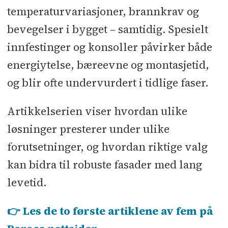
temperaturvariasjoner, brannkrav og
I 2018 ble Paroc en del av Owens
bevegelser i bygget – samtidig. Spesielt
Corning. Owens Corning utvikler,
innfestinger og konsoller påvirker både
produserer og markedsfører
energiytelse, bæreevne og montasjetid,
isolasjons-, taktekkings- og
og blir ofte undervurdert i tidlige faser.
fiberglasskompositt.
Artikkelserien viser hvordan ulike
løsninger presterer under ulike
forutsetninger, og hvordan riktige valg
kan bidra til robuste fasader med lang
levetid.
👉 Les de to første artiklene av fem på