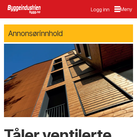
Logg inn
Annonsørinnhold
Tåler ventilerte