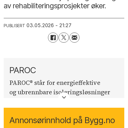
av rehabiliteringsprosjekter øker.
03.05.2026 - 21:27
PUBLISERT
PAROC
PAROC® står for energieffektive
og ubrennbare isoleringsløsninger
med steinull for både nybygg og
renovering. PAROC® står også for
Annonsørinnhold på Bygg.no
VVS-