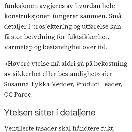
funksjonen avgjøres av hvordan hele
i Polen, Tyskland, Storbritannia og
konstruksjonen fungerer sammen. Små
Norge.
detaljer i prosjektering og utførelse kan
Produktene våre, som går under
få stor betydning for fuktsikkerhet,
merkenavnet PAROC i de lett
varmetap og bestandighet over tid.
gjenkjennelige pakkene med røde og
hvite striper, inkluderer
«Høyere ytelse må aldri gå på bekostning
bygningsisolasjon for termisk,
av sikkerhet eller bestandighet» sier
brann- og lydisolasjon av
Susanna Tykka‑Vedder, Product Leader,
yttervegger, tak, bjelkelag og
OC Paroc.
skillevegger, i tillegg til teknisk
isolasjon for HVAC-systemer,
Ytelsen sitter i detaljene
industrielle prosesser og OEM-
Ventilerte fasader skal håndtere fukt,
industrien.