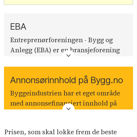
EBA
Entreprenørforeningen - Bygg og
Anlegg (EBA) er en bransjeforening
for entreprenører. Foreningen er
tilsluttet Byggenæringens
Annonsørinnhold på Bygg.no
Landsforening (BNL) og
Næringslivets Hovedorganisasjon
Byggeindustrien har et eget område
(NHO).
med annonsefinansiert innhold på
bygg.no
. Denne seksjonen er ikke
knyttet opp mot Byggeindustriens
Prisen, som skal lokke frem de beste
journalister eller redaksjon, men er