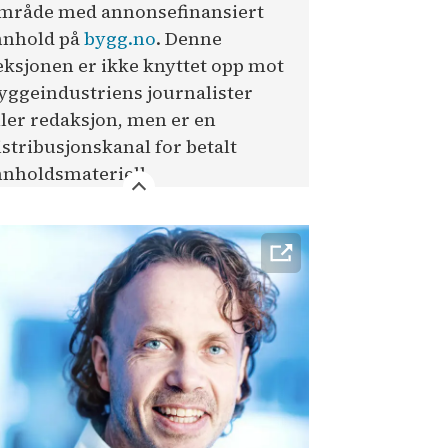
mråde med annonsefinansiert
nnhold på
bygg.no
. Denne
eksjonen er ikke knyttet opp mot
yggeindustriens journalister
ller redaksjon, men er en
istribusjonskanal for betalt
nnholdsmateriell.