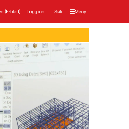
n (E-blad)
Logg inn