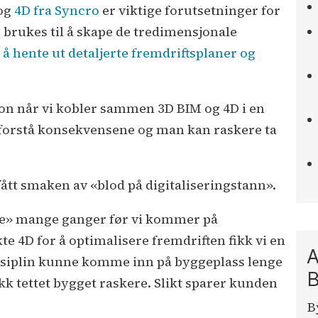
og
4D fra Syncro
er viktige forutsetninger for
 brukes til å skape de tredimensjonale
 å hente ut detaljerte fremdriftsplaner og
jon når vi kobler sammen 3D BIM og 4D i en
 å forstå konsekvensene og man kan raskere ta
 fått smaken av «blod på digitaliseringstann».
gge» mange ganger før vi kommer på
kte 4D for å optimalisere fremdriften fikk vi en
A
isiplin kunne komme inn på byggeplass lenge
B
ikk tettet bygget raskere. Slikt sparer kunden
B