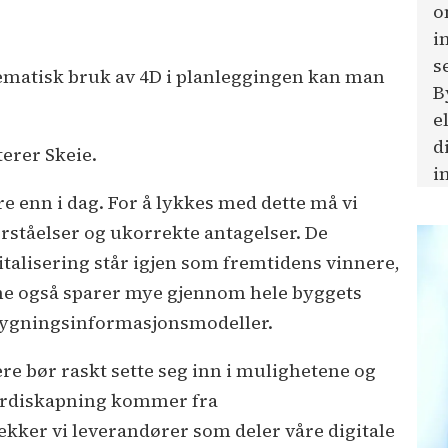
o
i
s
tematisk bruk av 4D i planleggingen kan man
B
e
d
terer Skeie.
i
re enn i dag. For å lykkes med dette må vi
rståelser og ukorrekte antagelser. De
talisering står igjen som fremtidens vinnere,
ne også sparer mye gjennom hele byggets
 bygningsinformasjonsmodeller.
ere bør raskt sette seg inn i mulighetene og
 verdiskapning kommer fra
kker vi leverandører som deler våre digitale