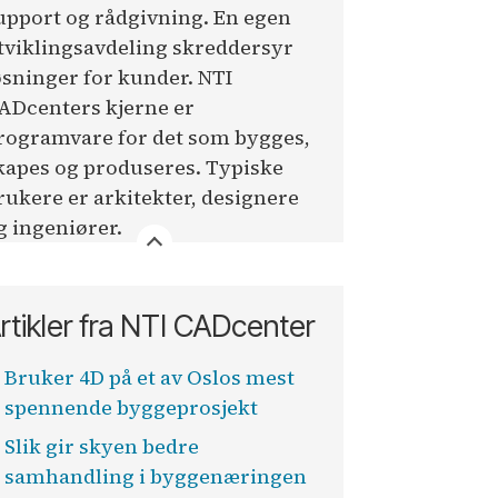
upport og rådgivning. En egen
tviklingsavdeling skreddersyr
øsninger for kunder. NTI
ADcenters kjerne er
rogramvare for det som bygges,
kapes og produseres. Typiske
rukere er arkitekter, designere
g ingeniører.
rtikler fra NTI CADcenter
Bruker 4D på et av Oslos mest
spennende byggeprosjekt
Slik gir skyen bedre
samhandling i byggenæringen