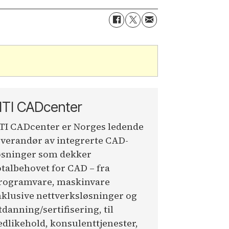
TI CADcenter
TI CADcenter er Norges ledende
everandør av integrerte CAD-
øsninger som dekker
otalbehovet for CAD – fra
rogramvare, maskinvare
nklusive nettverksløsninger og
tdanning/sertifisering, til
edlikehold, konsulenttjenester,