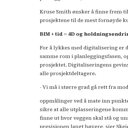
Kruse Smith ønsker å finne frem til
prosjektene til de mest fornøyde 
BIM + tid = 4D og holdningsendr
For å lykkes med digitalisering er d
samme rom i planleggingsfasen, o
prosjektet. Digitaliseringens gevin
alle prosjektdeltagere.
- Vi må i større grad gå rett fra mo
oppmålinger ved å mate inn punkter 
sikre at alle utplasseringene komm
finne ut hvor veggen skal stå og unn
presisjonen langt høyere, sier Skei