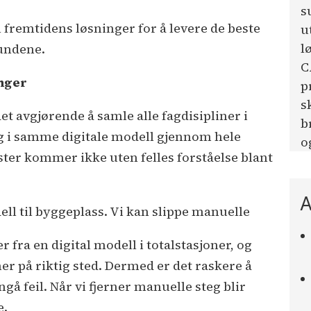
s
 fremtidens løsninger for å levere de beste
u
l
kundene.
C
inger
p
s
et avgjørende å samle alle fagdisipliner i
b
g i samme digitale modell gjennom hele
o
ster kommer ikke uten felles forståelse blant
A
dell til byggeplass. Vi kan slippe manuelle
fra en digital modell i totalstasjoner, og
er på riktig sted. Dermed er det raskere å
gå feil. Når vi fjerner manuelle steg blir
e.