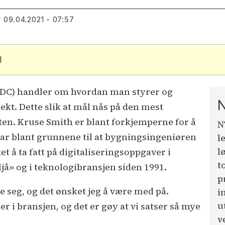
09.04.2021 - 07:57
T
l
VDC) handler om hvordan man styrer og
N
ekt. Dette slik at mål nås på den mest
åten. Kruse Smith er blant forkjemperne for å
N
var blant grunnene til at bygningsingeniøren
l
l
t å ta fatt på digitaliseringsoppgaver i
t
oljå» og i teknologibransjen siden 1991.
p
e seg, og det ønsket jeg å være med på.
i
u
er i bransjen, og det er gøy at vi satser så mye
v