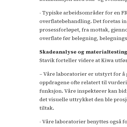
- Typiske arbeidsområder for en FR
overflatebehandling. Det foretas in
prosessforløpet, fra mottak, gjen
overflate før belegning, belegnings
Skadeanalyse og materialtestin
Stavik forteller videre at Kiwa utfø
– Våre laboratorier er utstyrt for 
oppdragene ofte relatert til vurder
funksjon. Våre inspektører kan bidr
det visuelle uttrykket den ble pros
tiltak.
- Våre laboratorier benyttes også f