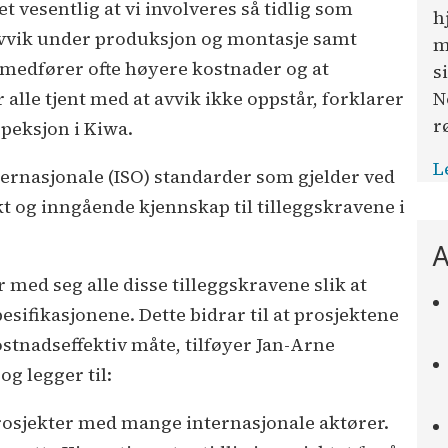
et vesentlig at vi involveres så tidlig som
h
 avvik under produksjon og montasje samt
m
k medfører ofte høyere kostnader og at
s
N
r alle tjent med at avvik ikke oppstår, forklarer
r
speksjon i Kiwa.
L
 internasjonale (ISO) standarder som gjelder ved
t og inngående kjennskap til tilleggskravene i
A
r med seg alle disse tilleggskravene slik at
esifikasjonene. Dette bidrar til at prosjektene
stnadseffektiv måte, tilføyer Jan-Arne
og legger til:
 prosjekter med mange internasjonale aktører.