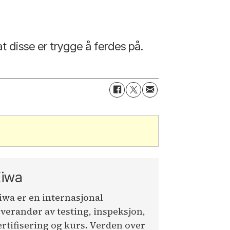
t disse er trygge å ferdes på.
iwa
iwa er en internasjonal
everandør av testing, inspeksjon,
ertifisering og kurs. Verden over