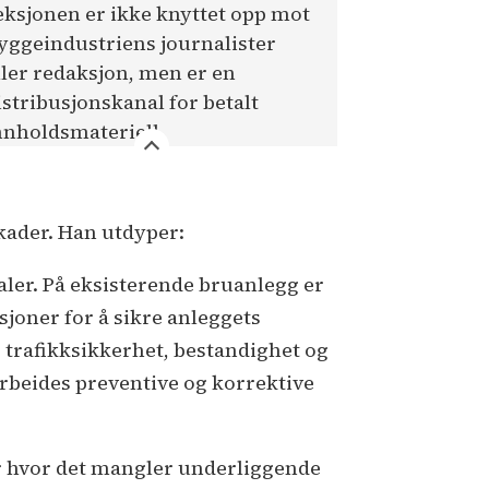
eksjonen er ikke knyttet opp mot
yggeindustriens journalister
ller redaksjon, men er en
istribusjonskanal for betalt
nnholdsmateriell.
skader. Han utdyper:
aler. På eksisterende bruanlegg er
sjoner for å sikre anleggets
, trafikksikkerhet, bestandighet og
tarbeides preventive og korrektive
ller hvor det mangler underliggende