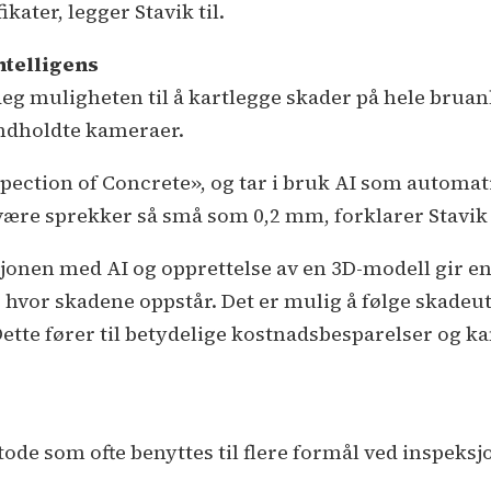
ater, legger Stavik til.
ntelligens
deg muligheten til å kartlegge skader på hele brua
håndholdte kameraer.
Inspection of Concrete», og tar i bruk AI som automa
ære sprekker så små som 0,2 mm, forklarer Stavik 
jonen med AI og opprettelse av en 3D-modell gir en
 hvor skadene oppstår. Det er mulig å følge skadeu
Dette fører til betydelige kostnadsbesparelser og ka
tode som ofte benyttes til flere formål ved inspeks