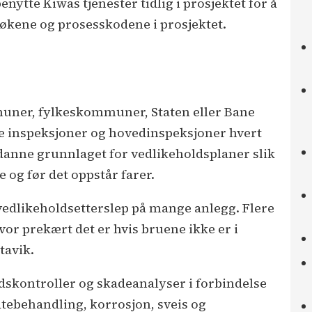
enytte Kiwas tjenester tidlig i prosjektet for å
økene og prosesskodene i prosjektet.
muner, fylkeskommuner, Staten eller Bane
ge inspeksjoner og hovedinspeksjoner hvert
 danne grunnlaget for vedlikeholdsplaner slik
 og før det oppstår farer.
 vedlikeholdsetterslep på mange anlegg. Flere
vor prekært det er hvis bruene ikke er i
tavik.
ndskontroller og skadeanalyser i forbindelse
atebehandling, korrosjon, sveis og