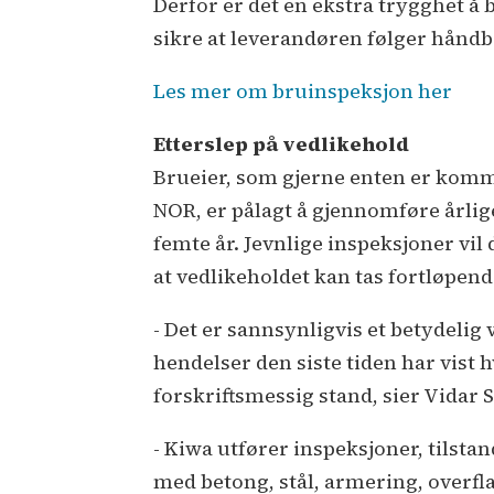
Derfor er det en ekstra trygghet å b
sikre at leverandøren følger håndb
Les mer om bruinspeksjon her
Etterslep på vedlikehold
Brueier, som gjerne enten er kom
NOR, er pålagt å gjennomføre årli
femte år. Jevnlige inspeksjoner vil
at vedlikeholdet kan tas fortløpende
- Det er sannsynligvis et betydelig
hendelser den siste tiden har vist h
forskriftsmessig stand, sier Vidar S
- Kiwa utfører inspeksjoner, tilsta
med betong, stål, armering, overfl