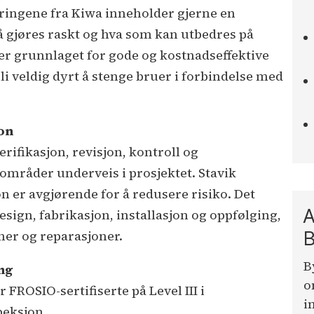
ingene fra Kiwa inneholder gjerne en
 gjøres raskt og hva som kan utbedres på
ner grunnlaget for gode og kostnadseffektive
li veldig dyrt å stenge bruer i forbindelse med
on
rifikasjon, revisjon, kontroll og
 områder underveis i prosjektet. Stavik
n er avgjørende for å redusere risiko. Det
A
design, fabrikasjon, installasjon og oppfølging,
ner og reparasjoner.
B
B
ng
o
FROSIO-sertifiserte på Level III i
i
peksjon.