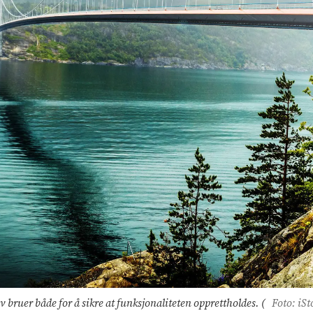
v bruer både for å sikre at funksjonaliteten opprettholdes. (
Foto: iSt