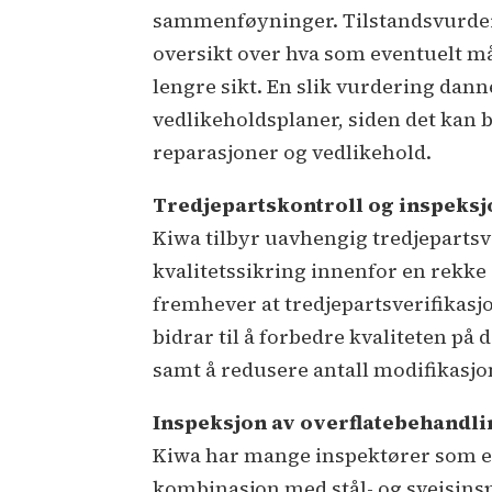
sammenføyninger. Tilstandsvurder
oversikt over hva som eventuelt må
lengre sikt. En slik vurdering dan
vedlikeholdsplaner, siden det kan b
reparasjoner og vedlikehold.
Tredjepartskontroll og inspeksj
Kiwa tilbyr uavhengig tredjepartsve
kvalitetssikring innenfor en rekke
fremhever at tredjepartsverifikasjo
bidrar til å forbedre kvaliteten på 
samt å redusere antall modifikasjo
Inspeksjon av overflatebehandli
Kiwa har mange inspektører som er 
kombinasjon med stål- og sveisins