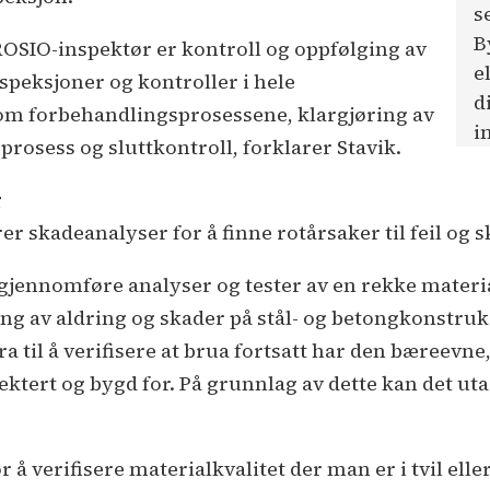
s
B
OSIO-inspektør er kontroll og oppfølging av
e
speksjoner og kontroller i hele
d
nom forbehandlingsprosessene, klargjøring av
i
prosess og sluttkontroll, forklarer Stavik.
g
rer skadeanalyser for å finne rotårsaker til feil og 
å gjennomføre analyser og tester av en rekke materi
ing av aldring og skader på stål- og betongkonstruk
a til å verifisere at brua fortsatt har den bæreevne
jektert og bygd for. På grunnlag av dette kan det u
or å verifisere materialkvalitet der man er i tvil e