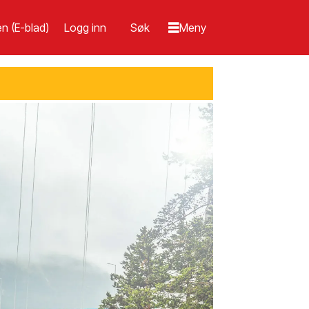
n (E-blad)
Logg inn