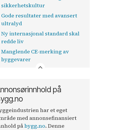
sikkerhetskultur
Gode resultater med avansert
ultralyd
Ny internasjonal standard skal
redde liv
Manglende CE-merking av
byggevarer
nnonsørinnhold på
ygg.no
yggeindustrien har et eget
mråde med annonsefinansiert
nnhold på
bygg.no
. Denne