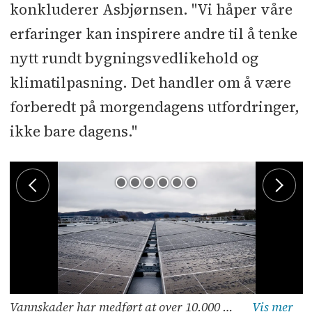
konkluderer Asbjørnsen. "Vi håper våre
erfaringer kan inspirere andre til å tenke
nytt rundt bygningsvedlikehold og
klimatilpasning. Det handler om å være
forberedt på morgendagens utfordringer,
ikke bare dagens."
Vannskader har medført at over 10.000 kvadratmeter tak må skiftes ut på Jåttå videregående skole. Foto: Ålgård Fotostudio