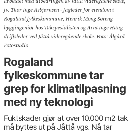
arbeidet med utbedringen av Jåttå videregåene skole,
fv. Thor Inge Asbjørnsen - fagleder for eiendom i
Rogaland fylkeskommune, Henrik Mong Søreng -
byggingeniør hos Takspesialisten og Arnt Inge Haug -
driftsleder ved Jåttå videregående skole. Foto: Ålgård
Fotostudio
Rogaland
fylkeskommune tar
grep for klimatilpasning
med ny teknologi
Fuktskader gjør at over 10.000 m2 tak
må byttes ut på Jåttå vgs. Nå tar