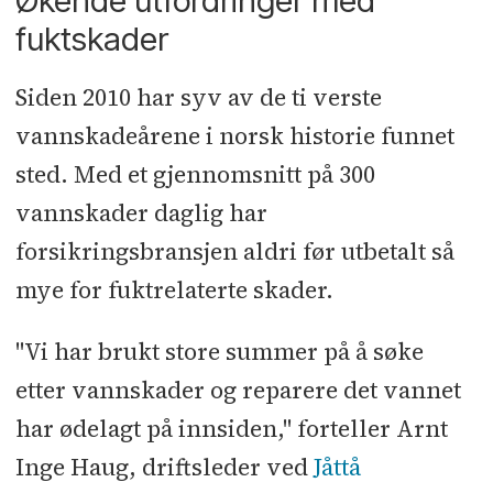
av verdens mest utsatte klima og er
fuktskader
blitt ledende på overvåkning av
Siden 2010 har syv av de ti verste
fuktutvikling i konstruksjoner.
vannskadeårene i norsk historie funnet
sted. Med et gjennomsnitt på 300
vannskader daglig har
forsikringsbransjen aldri før utbetalt så
mye for fuktrelaterte skader.
"Vi har brukt store summer på å søke
etter vannskader og reparere det vannet
har ødelagt på innsiden," forteller Arnt
Inge Haug, driftsleder ved
Jåttå