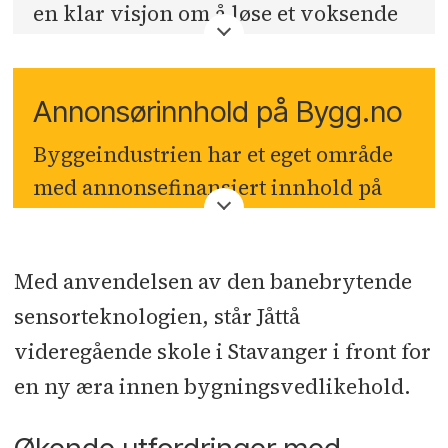
en klar visjon om å løse et voksende
problem innen byggebransjen – de
enorme kostnadene og
Annonsørinnhold på Bygg.no
miljøkonsekvensene av fuktskader.
Gjennom forskning og utvikling med
Byggeindustrien har et eget område
ledende eksperter innen teknologi og
med annonsefinansiert innhold på
bygningsfysikk har vi siden 2018
bygg.no
. Denne seksjonen er ikke
utviklet into®-teknologien. Det har
knyttet opp mot Byggeindustriens
resultert i et system bestående av små
Med anvendelsen av den banebrytende
journalister eller redaksjon, men er
robuste sensorer med 30 års
sensorteknologien, står Jåttå
en distribusjonskanal for betalt
batterilevetid og et digitalt verktøy
videregående skole i Stavanger i front for
innholdsmateriell.
som gir deg sanntidsdata for å
en ny æra innen bygningsvedlikehold.
forebygge skader og sikre byggets
tilstand. Teknologien er utviklet i et
Økende utfordringer med