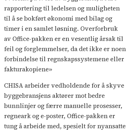
prosjekter.
rapportering til ledelsen og muligheten
til å se bokført økonomi med bilag og
Selskapet ble etablert i 2017 av eier
timer i en samlet løsning. Overforbruk
John Theisen, som er en tidligere
av Office-pakken er en vesentlig årsak til
entreprenør og dermed har
feil og forglemmelser, da det ikke er noen
inngående kjennskap til
forbindelse til regnskapssystemene eller
entreprenørenes utfordringer med å
fakturakopiene»
levere prosjekter i riktig kvalitet, til
rett tid og innenfor budsjett. Vår
CHISA arbeider vedholdende for å skyve
programvare er derfor dypt forankret
byggebransjens aktører mot bedre
i entreprenørbransjen og utviklet av
bunnlinjer og færre manuelle prosesser,
eksperter innen både programvare og
regneark og e-poster, Office-pakken er
entreprenørvirksomhet. Det er skapt
tung å arbeide med, spesielt for nyansatte
av fagfolk for fagfolk og bygger på en