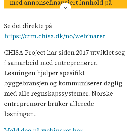
med annonsefinansiert innhold på
bygg.no
. Denne seksjonen er ikke
knyttet opp mot Byggeindustriens
Se det direkte på
journalister eller redaksjon, men er
https://crm.chisa.dk/no/webinarer
en distribusjonskanal for betalt
innholdsmateriell.
CHISA Project har siden 2017 utviklet seg
i samarbeid med entreprenører.
Løsningen hjelper spesifikt
byggebransjen og kommuniserer daglig
med alle regnskapssystemer. Norske
entreprenører bruker allerede
løsningen.
Meld deg på webinaret her