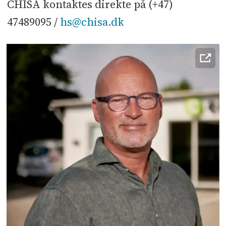
CHISA kontaktes direkte på (+47)
47489095 /
hs@chisa.dk