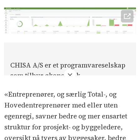
CHISA A/S er et programvareselskap
som tilbyr økonomisk
prosjektstyring til bygge- og
«Entreprenører, og særlig Total-, og
anleggsbransjen, som sikrer
Hovedentreprenører med eller uten
betydelige effektiviseringsgevinster
egenregi, savner bedre og mer ensartet
gjennom automatisering, effektiv
struktur for prosjekt- og byggeledere,
prosjektstyring og full kontroll over
økonomien i alle størrelser
oversikt på tvers av byggesaker, bedre