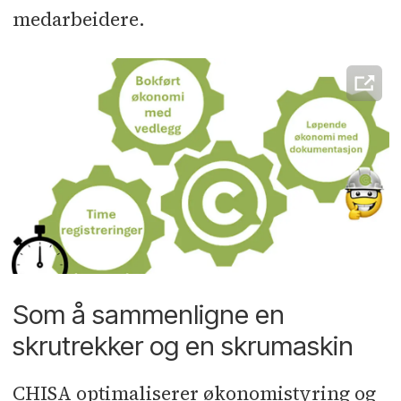
medarbeidere.
grundig forståelse av våre kunders
profesjon og bransje.
CHISA er i dag i Norge, Danmark og
Holland og har 1900 tilfredse brukere
og håndterer byggesaker for 110
milliarder norske kroner i over 2100
prosjekter i alle størrelser.
Som å sammenligne en
skrutrekker og en skrumaskin
CHISA optimaliserer økonomistyring og