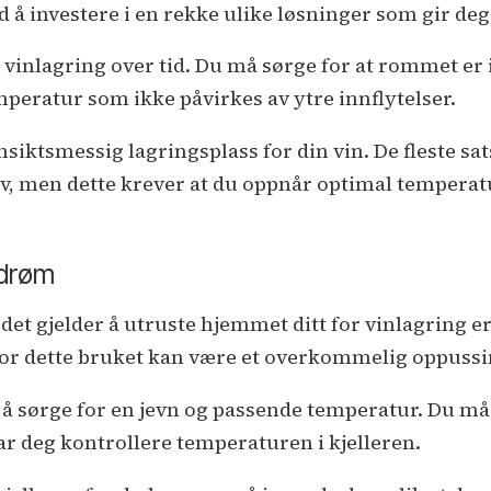
d å investere i en rekke ulike løsninger som gir deg
inlagring over tid. Du må sørge for at rommet er is
peratur som ikke påvirkes av ytre innflytelser.
nsiktsmessig lagringsplass for din vin. De fleste sa
tiv, men dette krever at du oppnår optimal temper
 drøm
r det gjelder å utruste hjemmet ditt for vinlagring
n for dette bruket kan være et overkommelig oppuss
å sørge for en jevn og passende temperatur. Du må 
r deg kontrollere temperaturen i kjelleren.