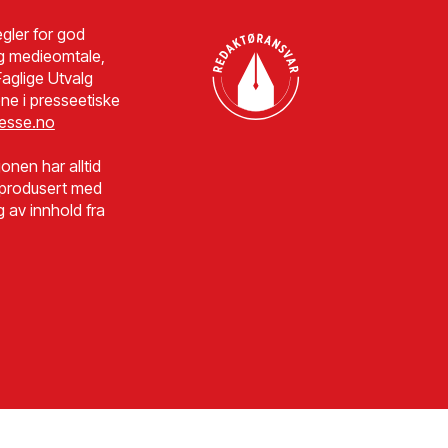
gler for god
g medieomtale,
aglige Utvalg
ne i presseetiske
esse.no
jonen har alltid
r produsert med
g av innhold fra