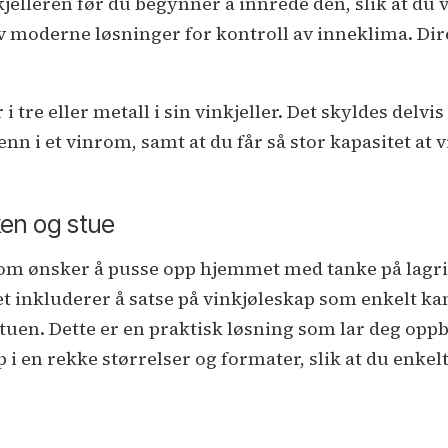
jelleren før du begynner å innrede den, slik at du 
v moderne løsninger for kontroll av inneklima. Dire
i tre eller metall i sin vinkjeller. Det skyldes delv
enn i et vinrom, samt at du får så stor kapasitet at 
ken og stue
om ønsker å pusse opp hjemmet med tanke på lagring
t inkluderer å satse på vinkjøleskap som enkelt ka
tuen. Dette er en praktisk løsning som lar deg oppb
p i en rekke størrelser og formater, slik at du enke