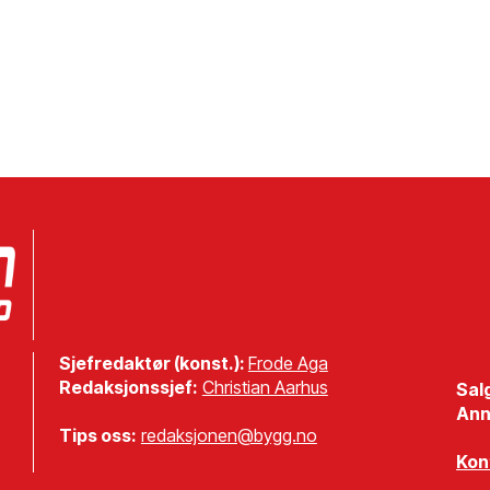
Sjefredaktør (konst.):
Frode Aga
Redaksjonssjef:
Christian Aarhus
Sal
Ann
Tips oss:
redaksjonen@bygg.no
Kon