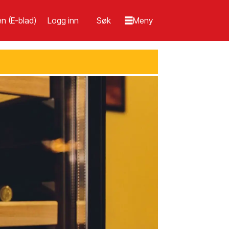
n (E-blad)
Logg inn