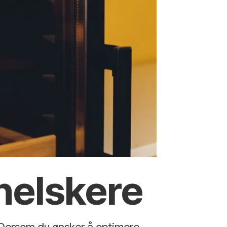
nelskere
 Dersom du ønsker å optimere