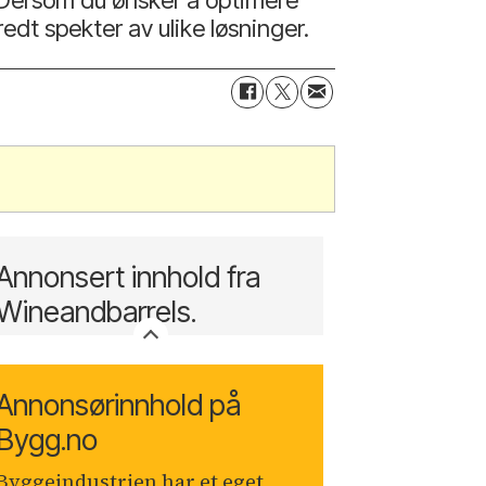
edt spekter av ulike løsninger.
Annonsert innhold fra
Wineandbarrels.
Annonsørinnhold på
Bygg.no
Byggeindustrien har et eget