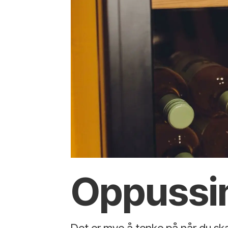
Oppussin
Det er mye å tenke på når du s