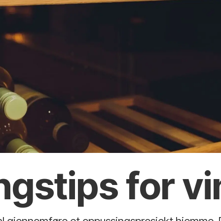
gstips for vi
kal gjennomføre et oppussingsprosjekt hjemme.