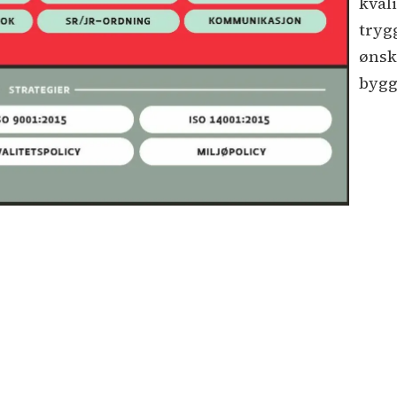
kvali
tryg
ønsk
bygg