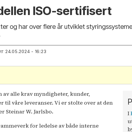
llen ISO-sertifisert
er og har over flere år utviklet styringssyste
.
24.05.2024 - 16:23
RT
n av alle krav myndigheter, kunder,
P
 til våre leveranser. Vi er stolte over at den
der Steinar W. Jarlsbo.
I
u
rammeverk for ledelse av både interne
b