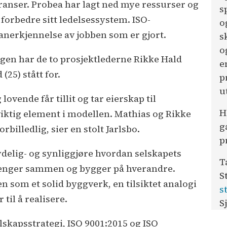
ranser. Probea har lagt ned mye ressurser og
s
 forbedre sitt ledelsessystem. ISO-
o
 anerkjennelse av jobben som er gjort.
s
o
ngen har de to prosjektlederne Rikke Hald
e
25) stått for.
p
u
lovende får tillit og tar eierskap til
H
viktig element i modellen. Mathias og Rikke
g
billedlig, sier en stolt Jarlsbo.
p
ydelig- og synliggjøre hvordan selskapets
T
 henger sammen og bygger på hverandre.
S
n som et solid byggverk, en tilsiktet analogi
s
til å realisere.
S
lskapsstrategi, ISO 9001:2015 og ISO