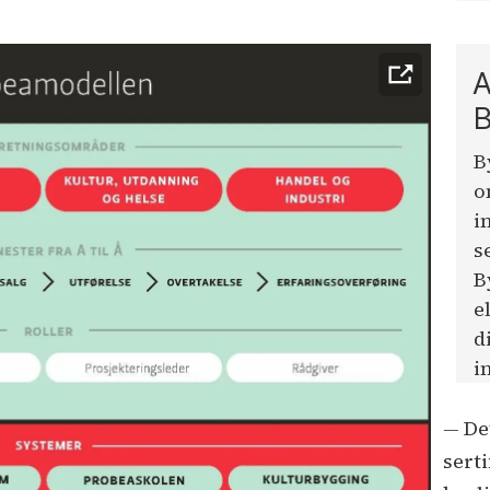
A
B
B
o
i
s
B
e
d
i
—
De
serti