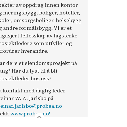
pekter av oppdrag innen kontor
g næringsbygg, boliger, hoteller,
koler, omsorgsboliger, helsebygg
g andre formålsbygg. Vi er et
ngasjert fellesskap av fagsterke
rosjektledere som utfyller og
tfordrer hverandre.
ar dere et eiendomsprosjekt på
ang? Har du lyst til å bli
rosjektleder hos oss?
a kontakt med daglig leder
teinar W. A. Jarlsbo på
teinar.jarlsbo@probea.no
jekk
www.probea.no!