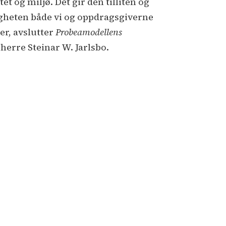
tet og miljø. Det gir den tilliten og
gheten både vi og oppdragsgiverne
er, avslutter
Probeamodellens
herre Steinar W. Jarlsbo.