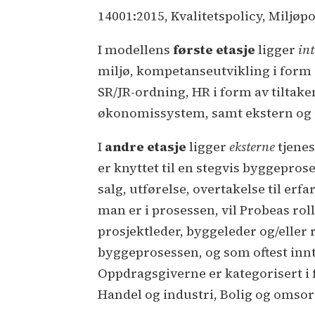
14001:2015, Kvalitetspolicy, Miljø
I modellens
første etasje
ligger
in
miljø, kompetanseutvikling i form
SR/JR-ordning, HR i form av tilta
økonomissystem, samt ekstern og
I
andre etasje
ligger
eksterne
tjene
er knyttet til en stegvis byggeprose
salg, utførelse, overtakelse til er
man er i prosessen, vil Probeas rol
prosjektleder, byggeleder og/eller 
byggeprosessen, og som oftest innt
Oppdragsgiverne er kategorisert i 
Handel og industri, Bolig og omsor