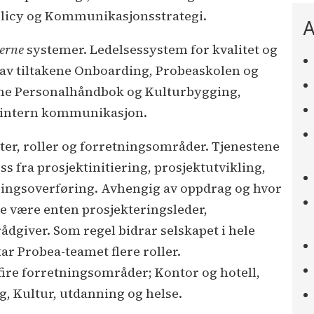
policy og Kommunikasjonsstrategi.
A
terne
systemer. Ledelsessystem for kvalitet og
 av tiltakene Onboarding, Probeaskolen og
kene Personalhåndbok og Kulturbygging,
 intern kommunikasjon.
ster, roller og forretningsområder. Tjenestene
ss fra prosjektinitiering, prosjektutvikling,
faringsoverføring. Avhengig av oppdrag og hvor
le være enten prosjekteringsleder,
rådgiver. Som regel bidrar selskapet i hele
ar Probea-teamet flere roller.
fire forretningsområder; Kontor og hotell,
g, Kultur, utdanning og helse.