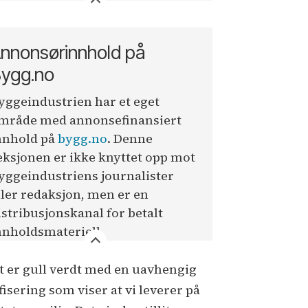
nnonsørinnhold på
ygg.no
yggeindustrien har et eget
mråde med annonsefinansiert
nnhold på
bygg.no
. Denne
eksjonen er ikke knyttet opp mot
yggeindustriens journalister
ller redaksjon, men er en
istribusjonskanal for betalt
nnholdsmateriell.
t er gull verdt med en uavhengig
fisering som viser at vi leverer på