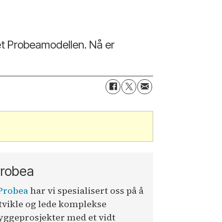
met Probeamodellen. Nå er
robea
Probea
har vi spesialisert oss på å
tvikle og lede komplekse
yggeprosjekter med et vidt