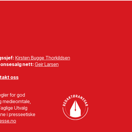
gssjef:
Kirsten Bugge Thorkildsen
onsesalg nett:
Geir Larsen
takt oss
gler for god
g medieomtale,
aglige Utvalg
ne i presseetiske
esse.no