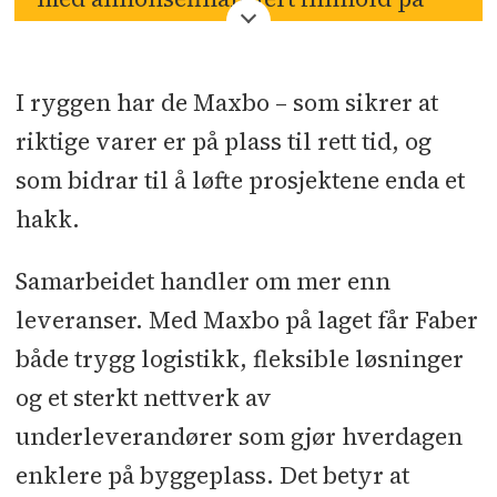
entreprenører til byggmestre og
bygg.no
. Denne seksjonen er ikke
håndverkere.
knyttet opp mot Byggeindustriens
I ryggen har de Maxbo – som sikrer at
journalister eller redaksjon, men er
riktige varer er på plass til rett tid, og
en distribusjonskanal for betalt
som bidrar til å løfte prosjektene enda et
innholdsmateriell.
hakk.
Samarbeidet handler om mer enn
leveranser. Med Maxbo på laget får Faber
både trygg logistikk, fleksible løsninger
og et sterkt nettverk av
underleverandører som gjør hverdagen
enklere på byggeplass. Det betyr at