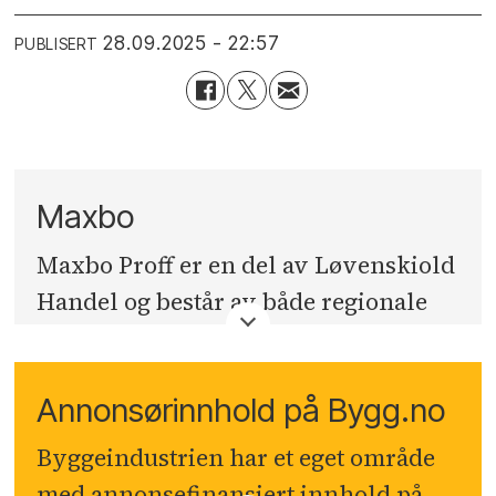
28.09.2025 - 22:57
PUBLISERT
Maxbo
Maxbo Proff er en del av Løvenskiold
Handel og består av både regionale
proffsentre i tillegg til et proffkonsept
i alle Maxbo-varehus. Vi tilbyr de
Annonsørinnhold på Bygg.no
profesjonelle kundene produkter,
løsninger, tjenester og kompetanse.
Byggeindustrien har et eget område
Våre kunder strekker seg fra
med annonsefinansiert innhold på