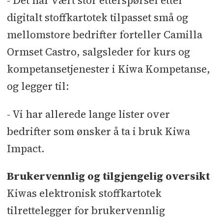
- Det har vært stor etterspørsel etter
digitalt stoffkartotek tilpasset små og
ISO 45001 bidrar til god
sikkerhetskultur
mellomstore bedrifter forteller Camilla
Ormset Castro, salgsleder for kurs og
Sikrer nye og eksisterende bygg
kompetansetjenester i Kiwa Kompetanse,
Manglende CE-merking av
og legger til:
byggevarer
ISO 45001 bidrar til en god
- Vi har allerede lange lister over
sikkerhetskultur
bedrifter som ønsker å ta i bruk Kiwa
Impact.
Gode resultater med avansert
ultralyd
Brukervennlig og tilgjengelig oversikt
Ny internasjonal standard skal
Kiwas elektronisk stoffkartotek
redde liv
tilrettelegger for brukervennlig