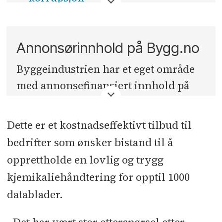
Les mer her
Sikrer trygge og bestandige
bruanlegg
Annonsørinnhold på Bygg.no
Materialtesting for en grønnere
Byggeindustrien har et eget område
byggebransje
med annonsefinansiert innhold på
Sikkerhetskontroll og
bygg.no
. Denne seksjonen er ikke
servicekontroll av heis – hva er
knyttet opp mot Byggeindustriens
Dette er et kostnadseffektivt tilbud til
forskjellen?
journalister eller redaksjon, men er
bedrifter som ønsker bistand til å
Tredjepartsvurdering reduserer
en distribusjonskanal for betalt
opprettholde en lovlig og trygg
risiko
innholdsmateriell.
kjemikaliehåndtering for opptil 1000
CE-merking av lastbærende stål- og
datablader.
aluminiumskonstruksjoner betyr
økt sikkerhet