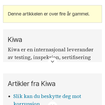
Denne artikkelen er over fire år gammel.
Kiwa
Kiwa er en internasjonal leverandør
av testing, inspeksjon, sertifisering
og kurs. Verden over hjelper vi
byggebransjen med å møte krav til
kvalitet, risiko og sikkerhet. Med 100
Artikler fra Kiwa
års fartstid i Norge har selskapet også
dype røtter i norsk næringsliv.
Slik kan du beskytte deg mot
korrupsjon