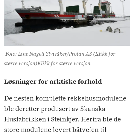
fremtidens tak
Denne løsningen kan vinne
byggenæringens innovasjonspris:
Slik vil blågrønne tak endre
fremtidens byggebransje
Foto: Line Nagell Ylvisåker/Protan AS (Klikk for
Det er to veier til nytt bad - en
større versjon)Klikk for større versjon
langdrøy og en smart
Løsninger for arktiske forhold
Klart for verdens største messe for
akvakultur: Slik skal lakselusa bli
De nesten komplette rekkehusmodulene
historie og miljøet bevares
ble deretter produsert av Skanska
Husfabrikken i Steinkjer. Herfra ble de
Han leverer PVC-produkter til hele
verden: Nå står Barentshavet for
store modulene levert båtveien til