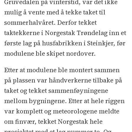
Gruvedalen på vinterstid, var det ikke
bygges nå
mulig å vente med å tekke taket til
Er det mulig å gjenskape et irrgrønt
sommerhalvåret. Derfor tekket
kobbertak i PVC?
taktekkerne i Norgestak Trøndelag inn et
- Det var et økologisk dødt område
første lag på husfabrikken i Steinkjer, før
- Det er et fantastisk produkt. Helt
modulene ble skipet nordover.
unikt. Det er bare å legge, og så vet
Etter at modulene ble montert sammen
vi at badet er tett.
på plassen var håndverkerne tilbake på
Isbreen på Lørenskog vokser frem
taket og tekket sammenføyningene
Verdensrekordholder og
mellom bygningene. Etter at hele riggen
miljøfyrtårn
var komplett og meteorologene meldte
En uvanlig sterk og elastisk 40-
om finvær, tekket Norgestak hele
åring
prosjektet med et lag nummer to. Og