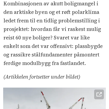
Kombinasjonen av akutt boligmangel i
Slik ferdigstiller du bad og våtrom
den arktiske byen og et røft polarklima
raskere
ledet frem til en tidlig problemstilling i
Klare til å forsvare tittelen som
prosjektet: hvordan får vi raskest mulig
Norges beste taktekkere
reist 60 nye boliger? Svaret var like
Ny skilandsby får bad fra Litex
enkelt som det var offensivt: plassbygde
og rassikre stålfundamenter påmontert
Nå er alt klart for helårs
skiopplevelser under tak
ferdige modulbygg fra fastlandet.
HMS-samarbeid gir tryggere
(Artikkelen fortsetter under bildet)
byggeplasser
- Dette gir oss selvfølgelig enda
mer motivasjon til å finne flere
innovative løsninger når vi bygger