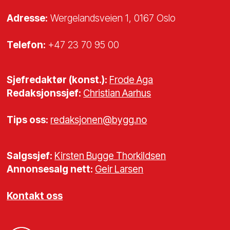
Entra når miljømål med Protan
Adresse:
Wergelandsveien 1, 0167 Oslo
Den brannsikre platen som gjør
hverdagen enklere
Telefon:
+47 23 70 95 00
Istapper fra skrå tak kan være
livsfarlig
Sjefredaktør (konst.):
Frode Aga
Redaksjonssjef:
Christian Aarhus
Tips oss:
redaksjonen@bygg.no
Salgssjef:
Kirsten Bugge Thorkildsen
Annonsesalg nett:
Geir Larsen
Kontakt oss