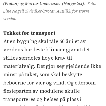
innendørs skiarena på Lørenskog
(Protan) og Marius Undersaker (Norgestak).
Foto:
Line Nagell Ylvisåker/Protan ASKlikk for større
Taket ditt er mer verdifullt enn du
versjon
tror
Ekstrem jobb: Tekket et av Norges
Tekket før transport
største lagerbygg i 30 grader og sol
At en bygning skal tåle 60 år i et av
Overvannstrøbbel og krav om
verdens hardeste klimaer gjør at det
grøntarealer i byen? Løsningen
stilles særdeles høye krav til
ligger i høyden
materialvalg. Det gjør seg gjeldende ikke
minst på taket, som skal beskytte
Ekstreme byggkrav på en av
verdens nordligste
beboerne for vær og vind. Og ettersom
campingplasser
flesteparten av modulene skulle
transporteres og heises på plass i
Blågrønne tak er fremtiden, og de