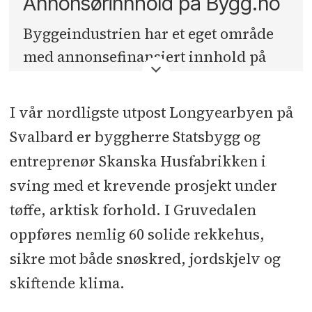
Annonsørinnhold på Bygg.no
Dokumenterte løsninger avgjorde
Byggeindustrien har et eget område
at OBOS Block Watne valgte LITEX
med annonsefinansiert innhold på
Hvordan oppnå kravet om
bygg.no
. Denne seksjonen er ikke
fornybarhet når du velger
knyttet opp mot Byggeindustriens
I vår nordligste utpost Longyearbyen på
materialer til taket?
journalister eller redaksjon, men er
Svalbard er byggherre Statsbygg og
en distribusjonskanal for betalt
Se skrekkbilder fra tak som ikke
entreprenør Skanska Husfabrikken i
innholdsmateriell.
får regelmessig tilsyn
sving med et krevende prosjekt under
Med Litex Membransystemer kan
tøffe, arktisk forhold. I Gruvedalen
du ta et endelig farvel til
oppføres nemlig 60 solide rekkehus,
smøremembran!
sikre mot både snøskred, jordskjelv og
Her fortsetter trenden med smart
skiftende klima.
utnyttelse av takflatene