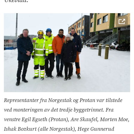
Dette er skolen som gjennom hele
sin levetid genererer mer energi
enn den bruker
Slik holder de vanndamp og
kondens ute: Nå åpnes dørene til
dypet
Med denne smarte løsningen kan
du spare tid og penger i
byggeprosjektet
Representanter fra Norgestak og Protan var tilstede
Protan har levert verdens første
ved monteringen av det tredje byggetrinnet. Fra
automatiserte miljødeklarasjon
venstre Egil Egseth (Protan), Are Skaufel, Morten Moe,
Bli med over verdens største
Ishak Bozkurt (alle Norgestak), Hege Gunnerud