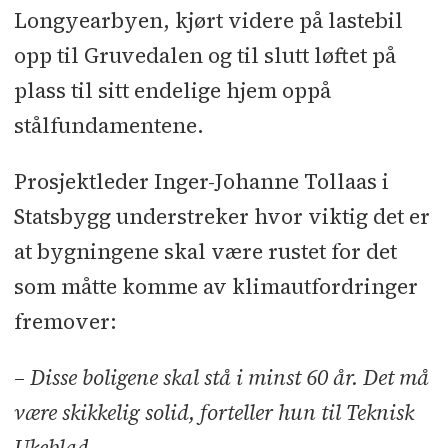
tur
Longyearbyen, kjørt videre på lastebil
opp til Gruvedalen og til slutt løftet på
Fremtidens tak nominert til
plass til sitt endelige hjem oppå
Byggenæringens Innovasjonspris
stålfundamentene.
Slik skal oppdrettsnæringen kutte
drastisk ned på plastforbruket
Prosjektleder Inger-Johanne Tollaas i
Slik klarte Norges største
Statsbygg understreker hvor viktig det er
campingplass å få klart et splitter
at bygningene skal være rustet for det
nytt sanitærbygg til høysesongen
som måtte komme av klimautfordringer
Slik skal flere unge få øynene opp
fremover:
for landets luftigste yrke
– Disse boligene skal stå i minst 60 år. Det må
Slik pusser han opp slitne
være skikkelig solid, forteller hun til Teknisk
campingbad i rekordfart
Ukeblad.