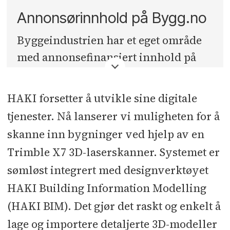
værbeskyttelsestaket fra HAKI
Annonsørinnhold på Bygg.no
Stillasleverandøren HAKI i
Byggeindustrien har et eget område
Sibbhult - et bærekraftig
med annonsefinansiert innhold på
knutepunkt
bygg.no
. Denne seksjonen er ikke
HAKI 3D-skannerteknologien
knyttet opp mot Byggeindustriens
HAKI forsetter å utvikle sine digitale
kommer til sin rett i
journalister eller redaksjon, men er
tjenester. Nå lanserer vi muligheten for å
byggeprosjekter
en distribusjonskanal for betalt
skanne inn bygninger ved hjelp av en
innholdsmateriell.
Trimble X7 3D-laserskanner. Systemet er
sømløst integrert med designverktøyet
HAKI Building Information Modelling
(HAKI BIM). Det gjør det raskt og enkelt å
lage og importere detaljerte 3D-modeller