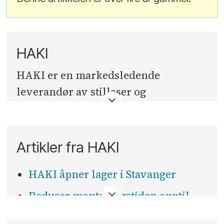
HAKI
HAKI er en markedsledende
leverandør av stillaser og
værbeskyttelse.
Vi prøver hver dag å leve opp til
Artikler fra HAKI
mottoet vårt: Never Compromise on
Safety.
HAKI åpner lager i Stavanger
Reduser monteringstiden opptil
50% med det nye