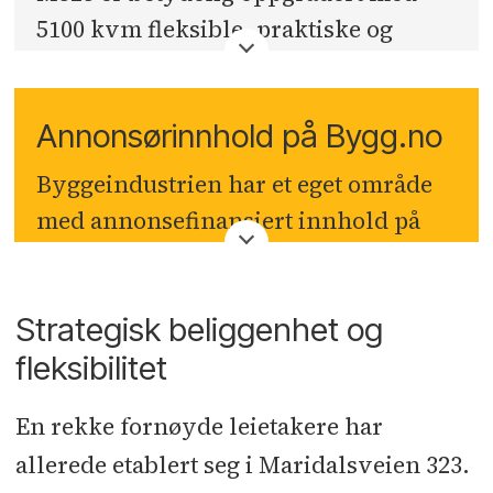
5100 kvm fleksible, praktiske og
effektive arealer som kan tilpasses
mange ulike virksomheter.
Annonsørinnhold på Bygg.no
Gode lagerarealer har enkel adkomst
Byggeindustrien har et eget område
for varelevering og store kjøretøy, og
med annonsefinansiert innhold på
eiendommen har svært god
bygg.no
. Denne seksjonen er ikke
parkeringsdekning med opptil 170 p-
knyttet opp mot Byggeindustriens
plasser.
Strategisk beliggenhet og
journalister eller redaksjon, men er
Flotte og moderne fellesarealer med
fleksibilitet
en distribusjonskanal for betalt
personalrestaurant, auditorium og
innholdsmateriell.
En rekke fornøyde leietakere har
møteromfasiliteter innbyr til trivsel
allerede etablert seg i Maridalsveien 323.
og samhandling. Store glassflater gir