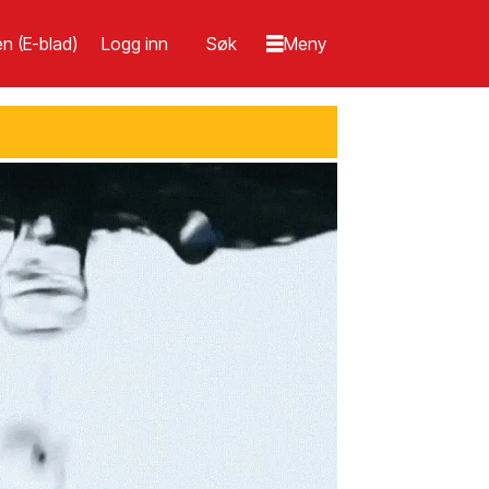
n (E-blad)
Logg inn