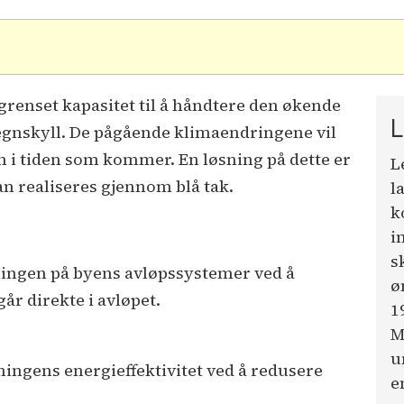
renset kapasitet til å håndtere den økende
L
gnskyll. De pågående klimaendringene vil
 i tiden som kommer. En løsning på dette er
L
n realiseres gjennom blå tak.
l
k
i
s
stningen på byens avløpssystemer ved å
ø
r direkte i avløpet.
1
M
u
gningens energieffektivitet ved å redusere
e