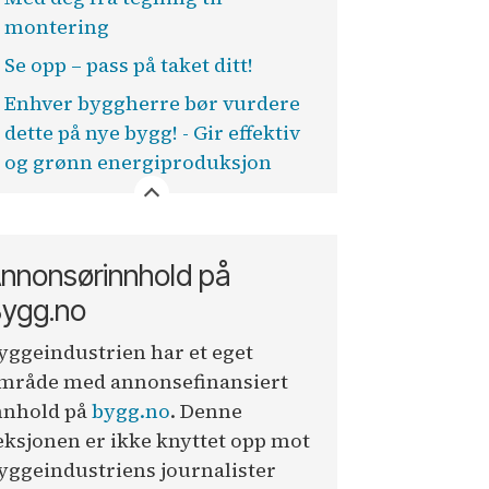
montering
Se opp – pass på taket ditt!
Enhver byggherre bør vurdere
dette på nye bygg! - Gir effektiv
og grønn energiproduksjon
nnonsørinnhold på
ygg.no
yggeindustrien har et eget
mråde med annonsefinansiert
nnhold på
bygg.no
. Denne
eksjonen er ikke knyttet opp mot
yggeindustriens journalister