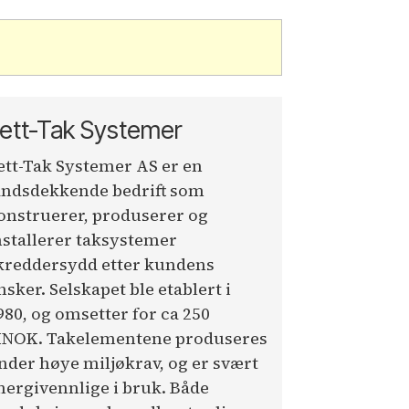
ett-Tak Systemer
ett-Tak Systemer AS er en
andsdekkende bedrift som
onstruerer, produserer og
nstallerer taksystemer
kreddersydd etter kundens
nsker. Selskapet ble etablert i
980, og omsetter for ca 250
NOK. Takelementene produseres
nder høye miljøkrav, og er svært
nergivennlige i bruk. Både