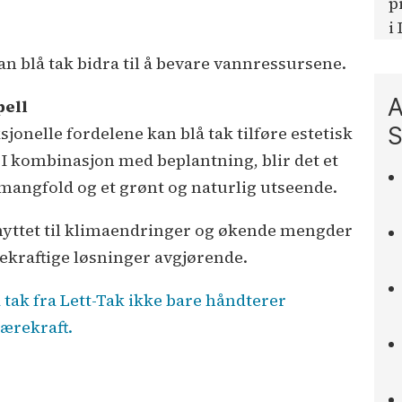
p
i
n blå tak bidra til å bevare vannressursene.
A
pell
S
ksjonelle fordelene kan blå tak tilføre estetisk
 I kombinasjon med beplantning, blir det et
mangfold og et grønt og naturlig utseende.
nyttet til klimaendringer og økende mengder
rekraftige løsninger avgjørende.
 tak fra Lett-Tak ikke bare håndterer
bærekraft.