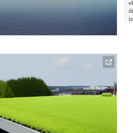
e
d
i