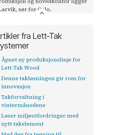
roduksjon og hovedkontor ligger
 Larvik, sør for Oslo.
rtikler fra Lett-Tak
ystemer
Åpnet ny produksjonslinje for
Lett-Tak Wood
Denne takløsningen gir rom for
innovasjon
Takforvaltning i
vintermånedene
Løser miljøutfordringer med
nytt takelement
Med deg fra tegning til