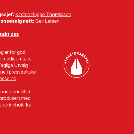
gssjef:
Kirsten Bugge Thorkildsen
onsesalg nett:
Geir Larsen
takt oss
gler for god
g medieomtale,
aglige Utvalg
ne i presseetiske
esse.no
jonen har alltid
r produsert med
g av innhold fra