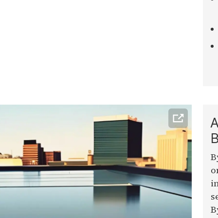
A
B
B
o
i
s
B